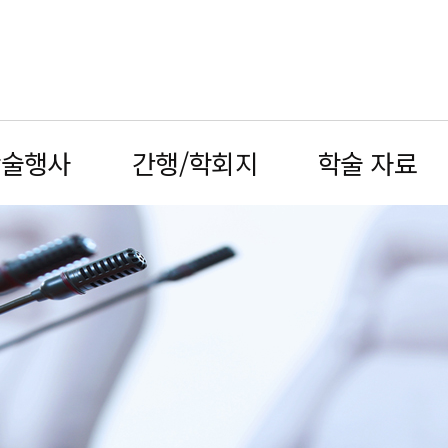
학술행사
간행/학회지
학술 자료