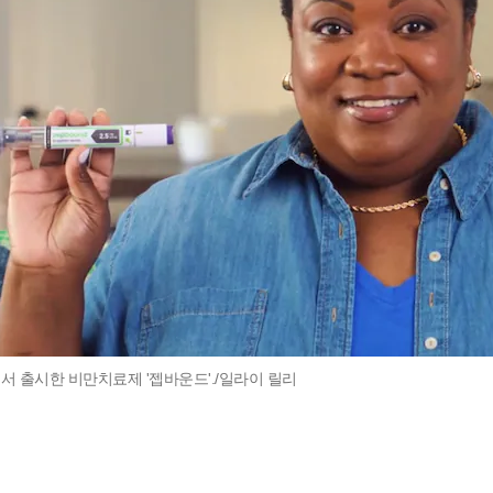
서 출시한 비만치료제 '젭바운드'./일라이 릴리