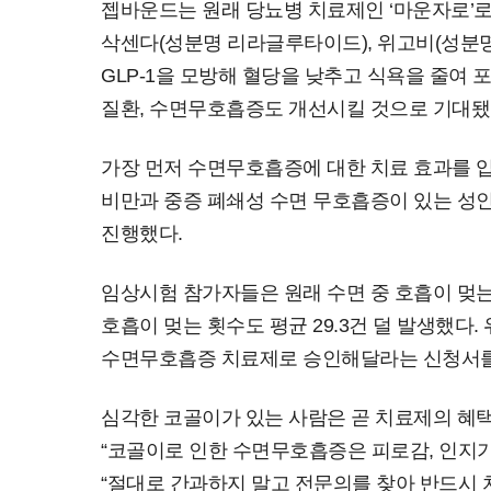
젭바운드는 원래 당뇨병 치료제인 ‘마운자로’로
삭센다(성분명 리라글루타이드), 위고비(성분명 
GLP-1을 모방해 혈당을 낮추고 식욕을 줄여 
질환, 수면무호흡증도 개선시킬 것으로 기대됐
가장 먼저 수면무호흡증에 대한 치료 효과를 입
비만과 중증 폐쇄성 수면 무호흡증이 있는 성인
진행했다.
임상시험 참가자들은 원래 수면 중 호흡이 멎는 
호흡이 멎는 횟수도 평균 29.3건 덜 발생했다
수면무호흡증 치료제로 승인해달라는 신청서를 
심각한 코골이가 있는 사람은 곧 치료제의 혜택
“코골이로 인한 수면무호흡증은 피로감, 인지기
“절대로 간과하지 말고 전문의를 찾아 반드시 