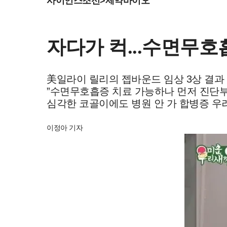
사이언스조선>제약바이오
자다가 컥...수면무호
美일라이 릴리의 젭바운드 임상 3상 결과
”수면무호흡증 치료 가능하나 먼저 진단부
심각한 코골이에도 병원 안 가 합병증 우
이정아 기자