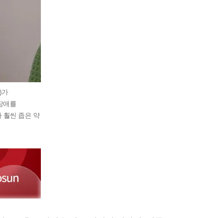
)가
장애를
 훨씬 좁은 약