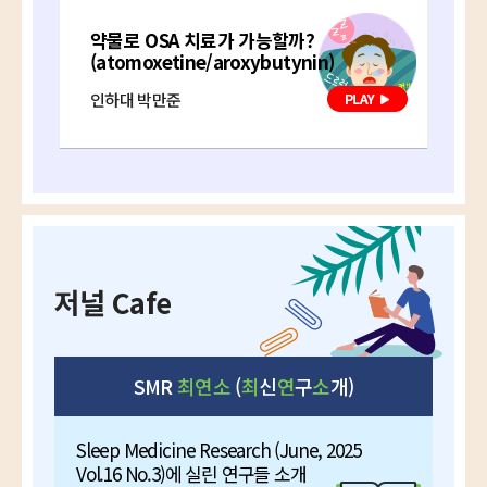
약물로 OSA 치료가 가능할까?
(atomoxetine/aroxybutynin)
인하대 박만준
저널 Cafe
SMR
최연소
(
최
신
연
구
소
개)
Sleep Medicine Research (June, 2025
Vol.16 No.3)에 실린 연구들 소개