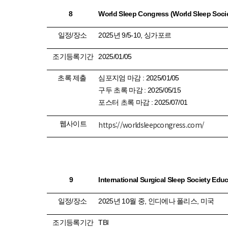
8
World Sleep Congress (World Sleep Soci
일정
/
장소
2025
년
9/5-10,
싱가포르
조기등록기간
2025/01/05
초록 제출
심포지엄 마감
: 2025/01/05
구두 초록 마감
: 2025/05/15
포스터 초록 마감
: 2025/07/01
웹사이트
https://worldsleepcongress.com/
9
International Surgical Sleep Society Edu
일정
/
장소
2025
년
10
월 중
,
인디에나 폴리스
,
미국
조기등록기간
TBI