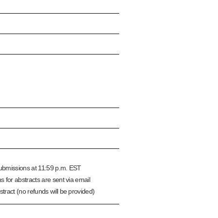
n
submissions at 11:59 p.m. EST
s for abstracts are sent via email
tract (no refunds will be provided)