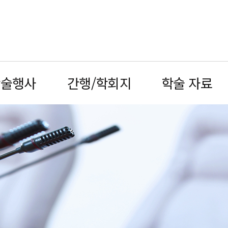
학술행사
간행/학회지
학술 자료