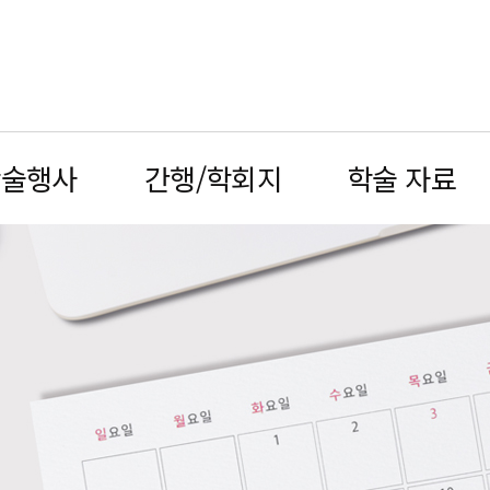
학술행사
간행/학회지
학술 자료