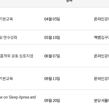
날짜
 기본교육
04월 05일
온라인강의 
및 연수강좌
05월 10일
백범김구
흡학회 공동 심포지엄
06월 07일
온라인강의 
 기본교육
09월 13일
온라인강의 
e on Sleep Apnea and
09월 20일
분당서울